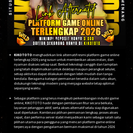
KIKOTOTO
menghadirkan link alternatif resmi platform game online
terlengkap 2026 yang susun untuk memberikan akses instan, dan
nyaman diakses setiap saat. Berkat teknologi canggih dan tampilan
yang telah dioptimalkan untuk desktop maupun perangkat seluler,
setiap aktivitas dapat dilakukan dengan lebih mudah dan tanpa
kendala. Beragama kategori permainan tersedia dalam satu akun,
didukungn teknologi modern yang menjaga website tetap optimal
sepanjang waktu.
Sebagai platform yang terus mengikuti perkembangan industri game
online, KIKOTOTO hadir dengan pembaruan fitur secara berkala,
layanan pelanggan aktif, serta akses alternatif selalu siap digunakan
saat diperlukan. Kombinasi pilihan permainan lengkap, proses akses
cepat, dan performa server stabil menjadikan kami sebagai salah satu
pilihan utama para pengguna yang mencari platform game online
terpercaya dengan pengalaman bermain maksimal di tahun 2026